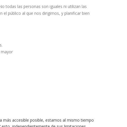
No todas las personas son iguales ni utilizan las
l público al que nos dirigimos, y planificar bien
s.
a mayor
a más accesible posible, estamos al mismo tiempo
 esto, independientemente de sus limitaciones