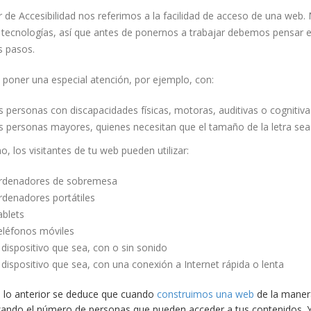
r de Accesibilidad nos referimos a la facilidad de acceso de una web. 
ecnologías, así que antes de ponernos a trabajar debemos pensar en e
s pasos.
poner una especial atención, por ejemplo, con:
s personas con discapacidades físicas, motoras, auditivas o cognitiva
s personas mayores, quienes necesitan que el tamaño de la letra se
, los visitantes de tu web pueden utilizar:
rdenadores de sobremesa
rdenadores portátiles
ablets
eléfonos móviles
 dispositivo que sea, con o sin sonido
 dispositivo que sea, con una conexión a Internet rápida o lenta
 lo anterior se deduce que cuando
construimos una web
de la maner
ando el número de personas que pueden acceder a tus contenidos. Y