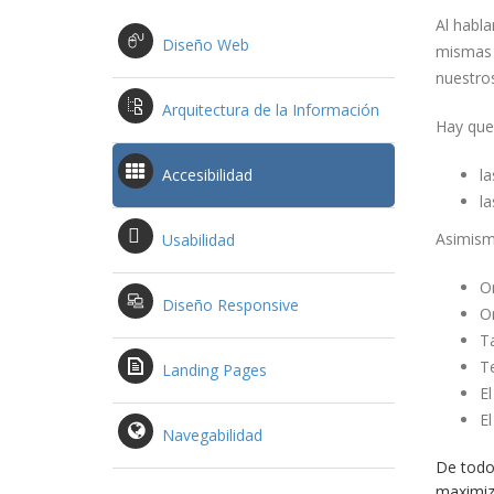
Al habla
Diseño Web
mismas t
nuestro
Arquitectura de la Información
Hay que 
Accesibilidad
la
la
Asimismo
Usabilidad
O
Diseño Responsive
O
T
T
Landing Pages
El
El
Navegabilidad
De todo
maximiz