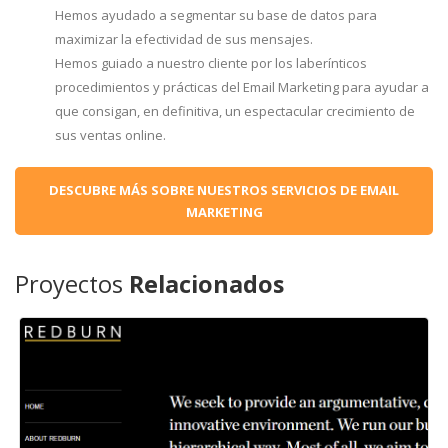
Hemos ayudado a segmentar su base de datos para
maximizar la efectividad de sus mensajes.
Hemos guiado a nuestro cliente por los laberínticos
procedimientos y prácticas del Email Marketing para ayudar a
que consigan, en definitiva, un espectacular crecimiento de
sus ventas online.
DESCUBRE MÁS SOBRE NUESTROS SERVICIOS DE EMAIL
MARKETING
Proyectos
Relacionados