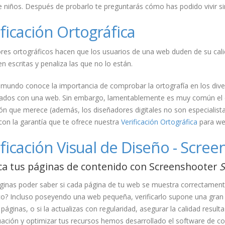
 niños. Después de probarlo te preguntarás cómo has podido vivir si
ificación Ortográfica
res ortográficos hacen que los usuarios de una web duden de su cali
n escritas y penaliza las que no lo están.
 mundo conoce la importancia de comprobar la ortografía en los div
nados con una web. Sin embargo, lamentablemente es muy común el co
ón que merece (además, los diseñadores digitales no son especialist
on la garantía que te ofrece nuestra
Verificación Ortográfica
para we
ificación Visual de Diseño - Scr
ica tus páginas de contenido con Screenshooter
S
inas poder saber si cada página de tu web se muestra correctamente 
co? Incluso poseyendo una web pequeña, verificarlo supone una gran c
áginas, o si la actualizas con regularidad, asegurar la calidad resul
uación y optimizar tus recursos hemos desarrollado el software de c