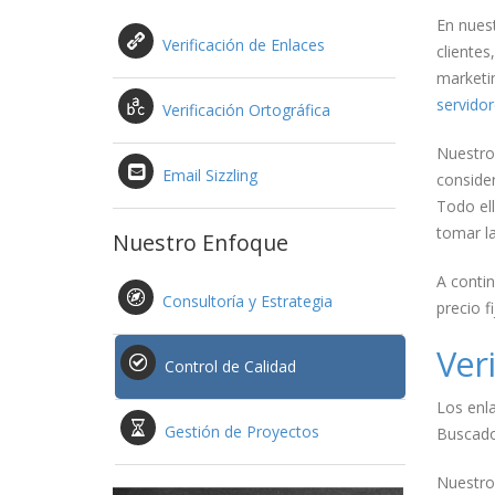
En nuest
Verificación de Enlaces
clientes
marketin
servido
Verificación Ortográfica
Nuestro
Email Sizzling
conside
Todo el
tomar la
Nuestro Enfoque
A contin
Consultoría y Estrategia
precio fi
Ver
Control de Calidad
Los enl
Gestión de Proyectos
Buscador
Nuestro