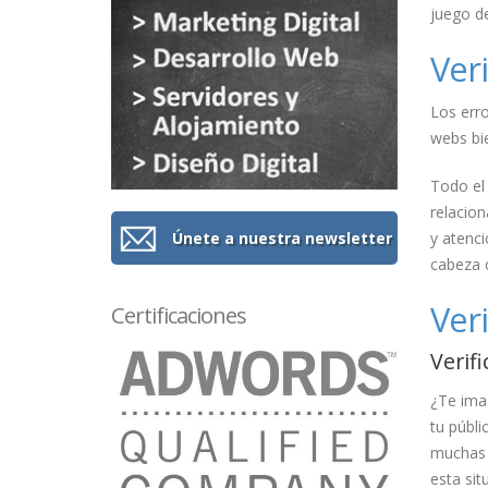
juego de
Ver
Los erro
webs bie
Todo el
relacio
Únete a nuestra newsletter
y atenci
cabeza c
Ver
Certificaciones
Verif
¿Te imag
tu públi
muchas p
esta sit