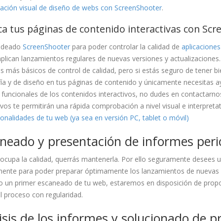
icación visual de diseño de webs con ScreenShooter
.
ica tus páginas de contenido interactivas con Sc
ideado
ScreenShooter
para poder controlar la calidad de
aplicacione
plican lanzamientos regulares de nuevas versiones y actualizaciones.
s más básicos de control de calidad, pero si estás seguro de tener bie
ía y de diseño en tus páginas de contenido y únicamente necesitas ayu
funcionales de los contenidos interactivos, no dudes en contactarnos
ivos te permitirán una rápida comprobación a nivel visual e interpretat
ionalidades de tu web (ya sea en versión PC, tablet o móvil)
neado y presentación de informes peri
eocupa la calidad, querrás mantenerla. Por ello seguramente desees 
mente para poder preparar óptimamente los lanzamientos de nuevas v
o un primer escaneado de tu web, estaremos en disposición de propor
el proceso con regularidad.
isis de los informes y solucionado de 