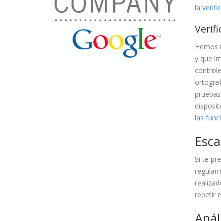
la
verif
Verif
Hemos 
y que im
controle
ortograf
pruebas 
disposit
las func
Esca
Si te pr
regular
realizad
repetir 
Anál