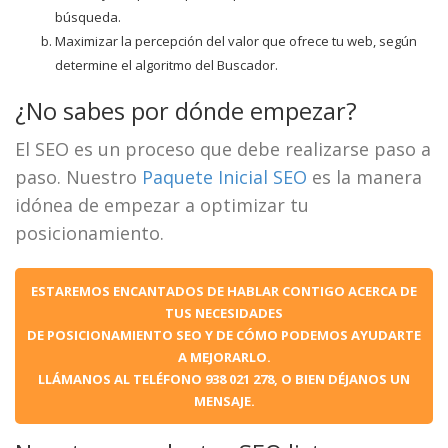
búsqueda.
Maximizar la percepción del valor que ofrece tu web, según
determine el algoritmo del Buscador.
¿No sabes por dónde empezar?
El SEO es un proceso que debe realizarse paso a
paso. Nuestro
Paquete Inicial SEO
es la manera
idónea de empezar a optimizar tu
posicionamiento.
ESTAREMOS ENCANTADOS DE HABLAR CONTIGO ACERCA DE
TUS NECESIDADES
DE POSICIONAMIENTO SEO Y DE CÓMO PODEMOS AYUDARTE
A MEJORARLO.
LLÁMANOS AL TELÉFONO 938 021 278, O BIEN DÉJANOS UN
MENSAJE.