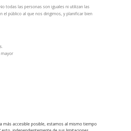
No todas las personas son iguales ni utilizan las
l público al que nos dirigimos, y planificar bien
s.
a mayor
a más accesible posible, estamos al mismo tiempo
 esto, independientemente de sus limitaciones