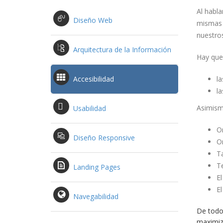
Al habla
Diseño Web
mismas t
nuestro
Arquitectura de la Información
Hay que 
Accesibilidad
la
la
Asimismo
Usabilidad
O
Diseño Responsive
O
T
T
Landing Pages
El
El
Navegabilidad
De todo
maximiz