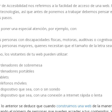
r de Accesibilidad nos referimos a la facilidad de acceso de una web. 
ecnologías, así que antes de ponernos a trabajar debemos pensar en e
s pasos.
poner una especial atención, por ejemplo, con:
s personas con discapacidades físicas, motoras, auditivas o cognitiva
s personas mayores, quienes necesitan que el tamaño de la letra se
, los visitantes de tu web pueden utilizar:
rdenadores de sobremesa
rdenadores portátiles
ablets
eléfonos móviles
 dispositivo que sea, con o sin sonido
 dispositivo que sea, con una conexión a Internet rápida o lenta
 lo anterior se deduce que cuando
construimos una web
de la maner
ando el número de personas que pueden acceder a tus contenidos. Y