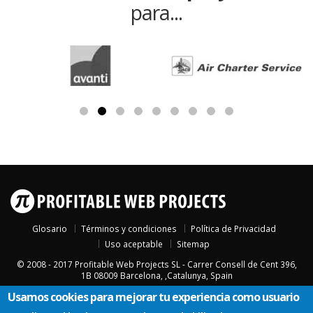
para...
Glosario
Términos y condiciones
Política de Privacidad
Uso aceptable
Sitemap
© 2008 - 2017
Profitable Web Projects SL
-
Carrer Consell de Cent 396,
1B
08009
Barcelona
, ,
Catalunya
,
Spain
Usamos cookies para mejorar tu experiencia como usuario
El logotipo π y el nombre Profitable Web Projects son marcas