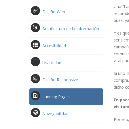
Una “Lan
Diseño Web
recorrid
pues, ya
Arquitectura de la Información
Y es que
ser sie
Accesibilidad
campaña
comunica
vital pa
Usabilidad
Si uno d
Diseño Responsive
compra, 
dicho co
Landing Pages
En poca
visitan
Navegabilidad
Por ell