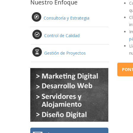
Nuestro Enfoque
Co
qu
Cl
Consultoría y Estrategia
i
Im
Control de Calidad
pá
Ll
Gestión de Proyectos
nu
PONT