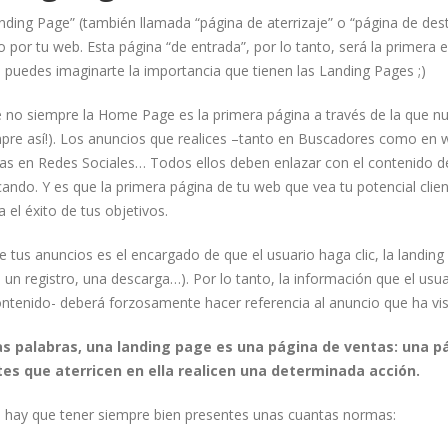
ding Page” (también llamada “página de aterrizaje” o “página de dest
o por tu web. Esta página “de entrada”, por lo tanto, será la primera 
 puedes imaginarte la importancia que tienen las Landing Pages ;)
 no siempre la Home Page es la primera página a través de la que nu
mpre así!). Los anuncios que realices –tanto en Buscadores como en 
s en Redes Sociales… Todos ellos deben enlazar con el contenido de
ndo. Y es que la primera página de tu web que vea tu potencial clien
ra el éxito de tus objetivos.
e tus anuncios es el encargado de que el usuario haga clic, la landin
un registro, una descarga…). Por lo tanto, la información que el usu
ntenido- deberá forzosamente hacer referencia al anuncio que ha vist
s palabras, una landing page es una página de ventas: una p
tes que aterricen en ella realicen una determinada acción.
o, hay que tener siempre bien presentes unas cuantas normas: