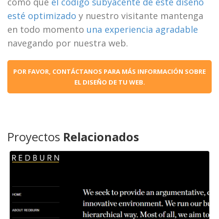
como que
el código subyacente de este diseño
esté optimizado
y nuestro visitante mantenga
en todo momento
una experiencia agradable
navegando por nuestra web.
POR FAVOR, CONTÁCTANOS PARA MÁS INFORMACIÓN SOBRE
EL DISEÑO DE TU WEB.
Proyectos
Relacionados